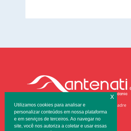
x
Utilizamos cookies para analisar e
“È cittadino per nascita: il figlio di padre o di madre
cittadini”
personalizar conteúdos em nossa plataforma
e em serviços de terceiros. Ao navegar no
Fale conosco
site, você nos autoriza a coletar e usar essas